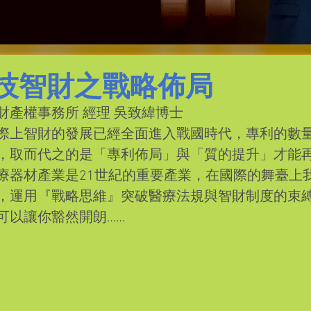
生技智財之戰略佈局
財產權事務所 經理 吳致緯博士
際上智財的發展已經全面進入戰國時代，專利的數
，取而代之的是「專利佈局」與「質的提升」才能
療器材產業是21世紀的重要產業，在國際的舞臺上
，運用『戰略思維』突破醫療法規與智財制度的束
可以讓你豁然開朗……