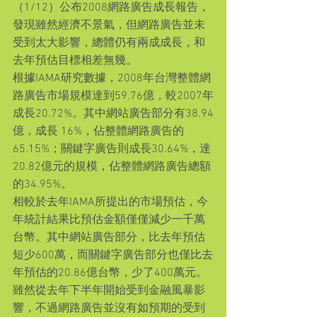
（1/12）公布2008網路廣告成長報告，
發現雖然經濟不景氣，但網路廣告並未
受到太大影響，總體仍有兩成成長，和
去年預估目標相差無幾。
根據IAMA研究數據，2008年台灣整體網
路廣告市場規模達到59.76億，較2007年
成長20.72%。其中網站廣告部分有38.94
億，成長 16%，佔整體網路廣告的
65.15%；關鍵字廣告則成長30.64%，達
20.82億元的規模，佔整體網路廣告總額
的34.95%。
相較於去年IAMA所提出的市場預估，今
年統計結果比預估金額僅僅減少一千萬
台幣。其中網站廣告部分，比去年預估
短少600萬，而關鍵字廣告部分也僅比去
年預估的20.86億台幣，少了400萬元。
雖然從去年下半年開始受到金融風暴影
響，不過網路廣告並沒有如預期的受到