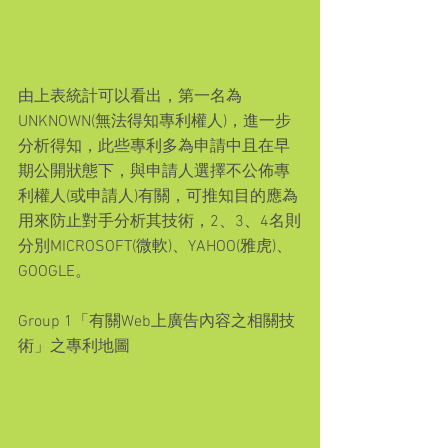
由上表統計可以看出，第一名為
UNKNOWN(無法得知專利權人)，進一步
分析得知，此些專利多為申請中且在早
期公開狀態下，與申請人選擇不公佈專
利權人(或申請人)有關，可推知目的應為
用來防止對手分析其技術，2、3、4名則
分別MICROSOFT(微軟)、YAHOO(雅虎)、
GOOGLE。
Group 1「有關Web上廣告內容之相關技
術」之專利地圖