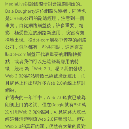
MediaLive討論國際研討會議題開始的。
Dale Dougherty這位網路先驅者，同時也
是O'Reilly公司的副總經理，注意到一個
事實，自從網路崩盤後，許多重要、精
彩，極受歡迎的網路新應用， 突然有規
律地出現。從dot-com崩盤中倖存的網路
公司，似乎都有一些共同點，這是否意
味dot-com崩盤正代表重要的網路轉折
點，或者我們可以把這些新應用的特
徵，統稱 為「Web 2.0」呢？我們發現，
Web 2.0的網站特徵已經被廣泛運用，而
且網路上也出現許多Web 2.0的線上研討
網站。
在過去的一年半中，Web 2.0確實已成為
朗朗上口的名詞。僅在Google就有950萬
次引用Web 2.0的名詞，可見網路大眾已
經這種清楚明瞭Web 2.0這種想法。但對
Web 2.0的真正內涵，仍然有大量的反對