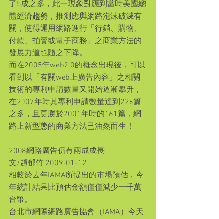
了5成之多，此一現象對應到當時美國總
體經濟趨勢，推測應與網路泡沫破滅有
關，使得運用網路進行「行銷、購物、
付款、拍賣或電子商務」之商業方法的
發展力道也隨之下降。
而在2005年web2.0的概念出現後，可以
看到以「有關web上廣告內容」之相關
技術的專利申請數量又開始逐漸攀升，
在2007年時其專利申請數量達到226篇
之多，且更勝於2001年時的161篇，網
路上新型態的商業方法已油然而生！
2008網路廣告仍有兩成成長
文/趙郁竹 2009-01-12
相較於去年IAMA所提出的市場預估，今
年統計結果比預估金額僅僅減少一千萬
台幣。
台北市網際網路廣告協會（IAMA）今天