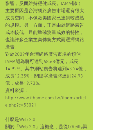
影響，反而維持穩健成長。IAMA指出，
主要原因是台灣網路廣告市場還有很大
成長空間，不像歐美國家已達到較成熟
的規模。另一方面，正是由於網路廣告
成本較低、且能準確測量成效的特性，
也讓許多企業主棄傳統方式而選擇網路
廣告。
對於2009年台灣網路廣告市場的預估，
IAMA認為將可達到68.68億元，成長
14.92%。其中網站廣告將達到43.74億，
成長12.35%；關鍵字廣告將達到24.93
億，成長19.73%。
資料來源：
http://www.ithome.com.tw/itadm/articl
e.php?c=53021
什麼是Web 2.0
關於「Web 2.0」這概念，是從O'Reilly與