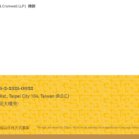
romwell LLP）律師
6-2-2521-0022
st., Taipei City 104, Taiwan (R.O.C.)
泥大樓旁)
The right are owned by TSipo／Must not be reproduced or reproduced in any way withou
或以任何方式重製