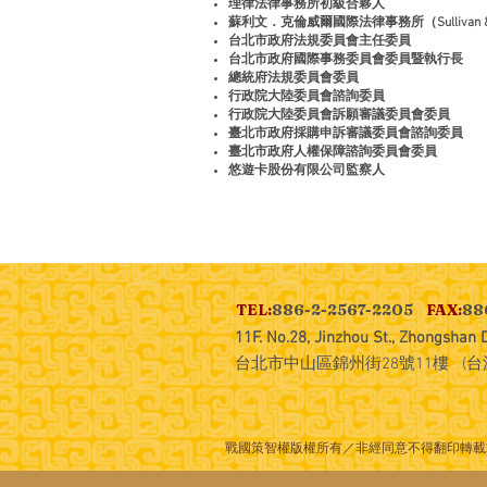
理律法律事務所初級合夥人
蘇利文．克倫威爾國際法律事務所（Sullivan & C
台北市政府法規委員會主任委員
台北市政府國際事務委員會委員暨執行長
總統府法規委員會委員
行政院大陸委員會諮詢委員
行政院大陸委員會訴願審議委員會委員
臺北市政府採購申訴審議委員會諮詢委員
臺北市政府人權保障諮詢委員會委員
悠遊卡股份有限公司監察人
TEL:
886-2-2567-2205
FAX:
88
11F. No.28, Jinzhou St., Zhongshan Di
台北市中山區錦州街28號11樓 (台
戰國策智權版權所有／非經同意不得翻印轉載