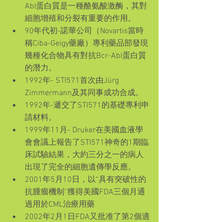
Abl蛋白質是一種酪氨酸激酶，其對
細胞增殖和分裂有重要的作用。  
90年代初-諾華公司（Novartis當時
稱Ciba-Geigy藥廠）專利藥品部發現
幾種化合物具有對抗Bcr-Abl蛋白質
的潛力。  
1992年- STI571首次由Jürg 
Zimmermann及其同事成功合成。  
1992年-遞交了STI571的基礎專利申
請材料。  
1999年11月- Druker在美國血液學
會會議上報告了STI571神奇的1期臨
床試驗結果，大約三分之一的病人
出現了完全的細胞遺傳學反應。  
2001年5月10日，以“具有突破性的
抗腫瘤機制”獲得美國FDA三個月通
過用於CML治療用藥  
2002年2月1日FDA又批准了第2個適