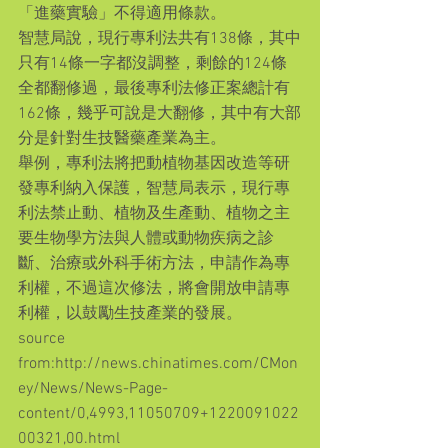
「進藥實驗」不得適用條款。
智慧局說，現行專利法共有138條，其中
只有14條一字都沒調整，剩餘的124條
全都翻修過，最後專利法修正案總計有
162條，幾乎可說是大翻修，其中有大部
分是針對生技醫藥產業為主。
舉例，專利法將把動植物基因改造等研
發專利納入保護，智慧局表示，現行專
利法禁止動、植物及生產動、植物之主
要生物學方法與人體或動物疾病之診
斷、治療或外科手術方法，申請作為專
利權，不過這次修法，將會開放申請專
利權，以鼓勵生技產業的發展。
source 
from:http://news.chinatimes.com/CMon
ey/News/News-Page-
content/0,4993,11050709+1220091022
00321,00.html