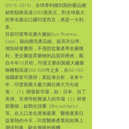
(2010~2015)，全球專利權到期的藥品總
銷售額將高達2580億美元，對全球最大
的學名藥出口國印度而言，將是一大利
多。
目前印度學名藥大廠如Sun Pharma、
Cipla，藉由擴充產品線、提高市佔率、
增加研發費用，不僅想從量產學名藥獲
利，更企圖提昇藥物的品質與療效，截
自今年10月初，印度主要的製藥大廠藥
物種類高達300-500件之多，在50-150
個國家皆可購得；黃廷偉分析，未來十
年，印度製藥大廠力圖往兩大方向挺
進：（1）開發新市場，如：日本、拉丁
美洲、非洲等較難滲入的市場（2）研發
新藥物，如類生技藥（Bio-similars）
等。在人口老化逐漸嚴重、醫療產業日
益發熱的今天，印度醫療產業宛如乘上
潮流列車，駛向無限的商機。