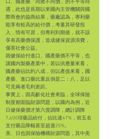
口、國產藥「同效不同價」的不平等待
遇，此也是長期以來國內主管機關與國
際商會的協商結果，藥廠認為，專利藥
能享有較高的給付價，考量其研發投
入，情有可原，但專利到期後，就不該
享有高藥價保護，造成健保資源浪費，
傷害社會公益。
因健保給付進口、國產藥價不平等，也
讓國內製藥產業中，若以供應量來看，
國產藥佔比約八成，但以產值來看，國
產藥、進口藥比重反倒是二：八，足以
可見兩者毛利差距。
事實上，因高齡化社會來臨，全球保險
制度都面臨財源問題，以國內為例，近
日健保藥價才第六度調降，總計調降
7,600項藥品給付，佔比達47%，前五名
支付藥品降幅甚至超過25%。
美、日也因保險機構財源問題，其中美