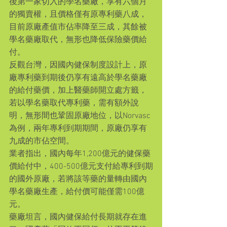
後第一家切入的學名藥廠，享有六個月
的獨賣權，且價格僅有原專利藥八成，
目前原廠產值市佔率降至三成，其餘被
學名藥廠取代，無形也降低保險藥價給
付。
反觀台灣，因國內健保制度設計上，原
廠專利藥到期後仍享有遠高於學名藥廠
的給付藥價，加上醫藥師開立處方籤，
若以學名藥取代專利藥，需有額外說
明，無形間也鞏固原廠地位，以Norvasc
為例，兩年專利到期期間，原廠仍享有
九成的市佔空間。
業者指出，國內每年1,200億元的健保藥
價給付中，400-500億元支付給專利到期
的國外原廠，若將該等藥的量轉由國內
學名藥廠生產，給付價可能僅需100億
元。
藥廠坦言，國內健保給付長期就存在進