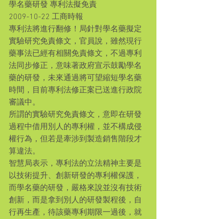
學名藥研發 專利法擬免責
2009-10-22 工商時報
專利法將進行翻修！局針對學名藥擬定
實驗研究免責條文，官員說，雖然現行
藥事法已經有相關免責條文，不過專利
法同步修正，意味著政府宣示鼓勵學名
藥的研發，未來通過將可望縮短學名藥
時間，目前專利法修正案已送進行政院
審議中。
所謂的實驗研究免責條文，意即在研發
過程中借用別人的專利權，並不構成侵
權行為，但若是牽涉到製造銷售階段才
算違法。
智慧局表示，專利法的立法精神主要是
以技術提升、創新研發的專利權保護，
而學名藥的研發，嚴格來說並沒有技術
創新，而是拿到別人的研發製程後，自
行再生產，待該藥專利期限一過後，就