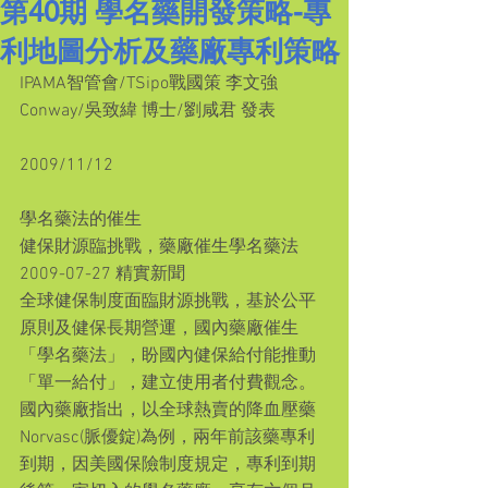
第40期 學名藥開發策略-專
利地圖分析及藥廠專利策略
IPAMA智管會/TSipo戰國策 李文強
Conway/吳致緯 博士/劉咸君 發表
2009/11/12
學名藥法的催生
健保財源臨挑戰，藥廠催生學名藥法
2009-07-27 精實新聞
全球健保制度面臨財源挑戰，基於公平
原則及健保長期營運，國內藥廠催生
「學名藥法」，盼國內健保給付能推動
「單一給付」，建立使用者付費觀念。
國內藥廠指出，以全球熱賣的降血壓藥
Norvasc(脈優錠)為例，兩年前該藥專利
到期，因美國保險制度規定，專利到期