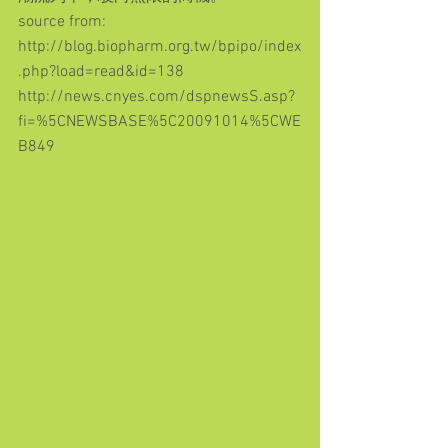
source from:
http://blog.biopharm.org.tw/bpipo/index
.php?load=read&id=138
http://news.cnyes.com/dspnewsS.asp?
fi=%5CNEWSBASE%5C20091014%5CWE
B849