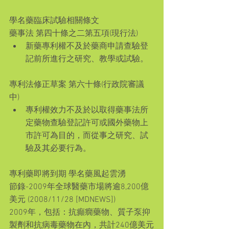
學名藥臨床試驗相關條文
藥事法 第四十條之二第五項(現行法) 
新藥專利權不及於藥商申請查驗登
記前所進行之研究、教學或試驗。 
專利法修正草案 第六十條(行政院審議
中) 
專利權效力不及於以取得藥事法所
定藥物查驗登記許可或國外藥物上
市許可為目的，而從事之研究、試
驗及其必要行為。 
專利藥即將到期 學名藥風起雲湧
節錄-2009年全球醫藥市場將逾8,200億
美元 (2008/11/28 [MDNEWS])
2009年，包括：抗癲癇藥物、質子泵抑
製劑和抗病毒藥物在內，共計240億美元