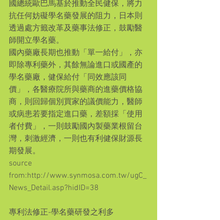
國總統歐巴馬基於推動全民健保，將力
抗任何妨礙學名藥發展的阻力，日本則
透過處方籤改革及藥事法修正，鼓勵醫
師開立學名藥。
國內藥廠長期也推動「單一給付」，亦
即除專利藥外，其餘無論進口或國產的
學名藥廠，健保給付「同效應該同
價」，各醫療院所與藥商的進藥價格協
商，則回歸個別買家的議價能力，醫師
或病患若要指定進口藥，差額採「使用
者付費」，一則鼓勵國內製藥業根留台
灣，刺激經濟，一則也有利健保財源長
期發展。
source 
from:http://www.synmosa.com.tw/ugC_
News_Detail.asp?hidID=38
專利法修正-學名藥研發之利多