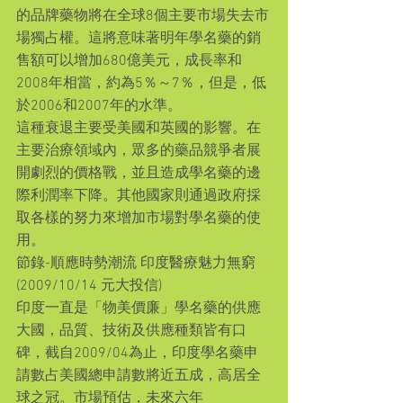
的品牌藥物將在全球8個主要市場失去市
場獨占權。這將意味著明年學名藥的銷
售額可以增加680億美元，成長率和
2008年相當，約為5％～7％，但是，低
於2006和2007年的水準。 
這種衰退主要受美國和英國的影響。在
主要治療領域內，眾多的藥品競爭者展
開劇烈的價格戰，並且造成學名藥的邊
際利潤率下降。其他國家則通過政府採
取各樣的努力來增加市場對學名藥的使
用。
節錄-順應時勢潮流 印度醫療魅力無窮
(2009/10/14 元大投信)
印度一直是「物美價廉」學名藥的供應
大國，品質、技術及供應種類皆有口
碑，截自2009/04為止，印度學名藥申
請數占美國總申請數將近五成，高居全
球之冠。市場預估，未來六年