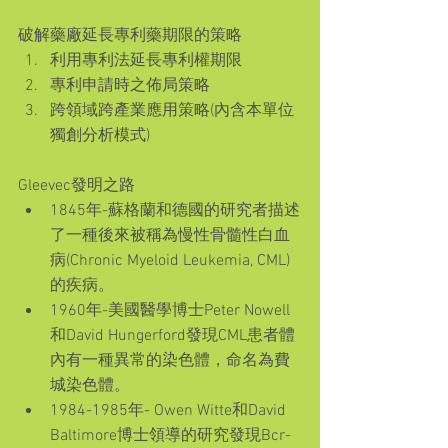
破解藥廠延長專利藥期限的策略 
利用專利法延長專利權期限  
專利申請時之佈局策略  
跨領域跨產業應用策略(內含本單位
獨創分析模式) 
Gleevec發明之路 
1845年-蘇格蘭和德國的研究者描述
了一種後來被稱為慢性骨髓性白血
病(Chronic Myeloid Leukemia, CML)
的疾病。  
1960年-美國醫學博士Peter Nowell
和David Hungerford發現CML患者體
內有一種異常的染色體，命名為費
城染色體。  
1984-1985年- Owen Witte和David 
Baltimore博士領導的研究發現Bcr-